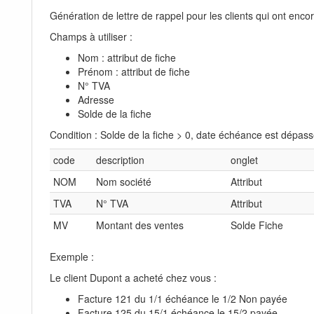
Génération de lettre de rappel pour les clients qui ont encor
Champs à utiliser :
Nom : attribut de fiche
Prénom : attribut de fiche
N° TVA
Adresse
Solde de la fiche
Condition : Solde de la fiche > 0, date échéance est dépas
code
description
onglet
NOM
Nom société
Attribut
TVA
N° TVA
Attribut
MV
Montant des ventes
Solde Fiche
Exemple :
Le client Dupont a acheté chez vous :
Facture 121 du 1/1 échéance le 1/2 Non payée
Facture 125 du 15/1 échéance le 15/2 payée