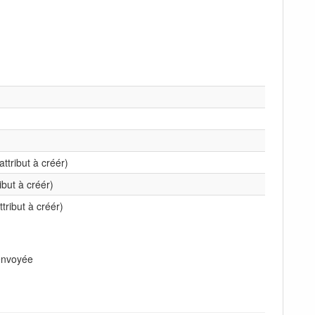
ttribut à créér)
ribut à créér)
ttribut à créér)
 envoyée