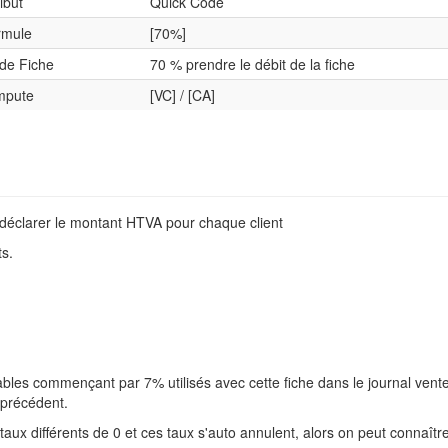
ribut
Quick Code
rmule
[70%]
de Fiche
70 % prendre le débit de la fiche
mpute
[VC] / [CA]
t déclarer le montant HTVA pour chaque client
ts.
bles commençant par 7% utilisés avec cette fiche dans le journal vent
 précédent.
taux différents de 0 et ces taux s'auto annulent, alors on peut connaît