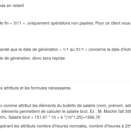
pas en retard
 de fin « 31/1 », uniquement opérations non payées. Pour ce client vou
andé que la date de génération « 1/1 au 31/1 » concerne la date d'éc
te de génération, donc sera reprise
 attributs et les formules nécessaires.
 avec comme attribut les éléments du bulletin de salaire (nom, prénom, 
 éléments permettent de calculer le salaire brut. Ex : M. Machin fait 
50%. Salaire brut = 151,67 * 10 + 4 *(10*1,25)=1566,7€
cupérant les attributs nombre d'heures normales, nombre d'heures à 2