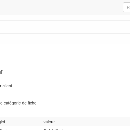
nt
r client
e catégorie de fiche
let
valeur