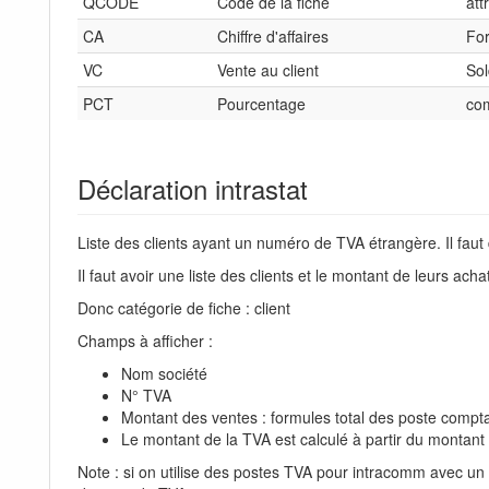
QCODE
Code de la fiche
att
CA
Chiffre d'affaires
Fo
VC
Vente au client
Sol
PCT
Pourcentage
co
Déclaration intrastat
Liste des clients ayant un numéro de TVA étrangère. Il fau
Il faut avoir une liste des clients et le montant de leurs acha
Donc catégorie de fiche : client
Champs à afficher :
Nom société
N° TVA
Montant des ventes : formules total des poste compta
Le montant de la TVA est calculé à partir du montant
Note : si on utilise des postes TVA pour intracomm avec un 