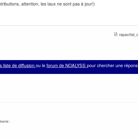
ributions, attention, les taux ne sont pas à jour!)
rapav/list_c
la liste de diffusion
ou le
forum de NOALYSS
pour chercher une réponse
ivante :