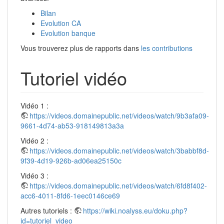
Bilan
Evolution CA
Evolution banque
Vous trouverez plus de rapports dans
les contributions
Tutoriel vidéo
Vidéo 1 :
https://videos.domainepublic.net/videos/watch/9b3afa09-
9661-4d74-ab53-918149813a3a
Vidéo 2 :
https://videos.domainepublic.net/videos/watch/3babbf8d-
9f39-4d19-926b-ad06ea25150c
Vidéo 3 :
https://videos.domainepublic.net/videos/watch/6fd8f402-
acc6-4011-8fd6-1eec0146ce69
Autres tutoriels :
https://wiki.noalyss.eu/doku.php?
id=tutoriel_video