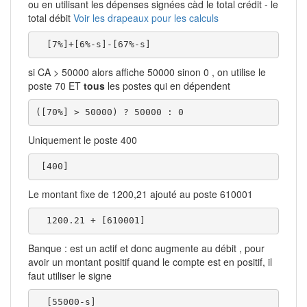
ou en utilisant les dépenses signées càd le total crédit - le
total débit
Voir les drapeaux pour les calculs
  [7%]+[6%-s]-[67%-s]
si CA > 50000 alors affiche 50000 sinon 0 , on utilise le
poste 70 ET
tous
les postes qui en dépendent
([70%] > 50000) ? 50000 : 0  
Uniquement le poste 400
 [400]
Le montant fixe de 1200,21 ajouté au poste 610001
  1200.21 + [610001]
Banque : est un actif et donc augmente au débit , pour
avoir un montant positif quand le compte est en positif, il
faut utiliser le signe
  [55000-s]
