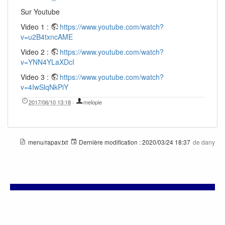
Sur Youtube
Video 1 :
https://www.youtube.com/watch?
v=u2B4txncAME
Video 2 :
https://www.youtube.com/watch?
v=YNN4YLaXDcI
Video 3 :
https://www.youtube.com/watch?
v=4IwSlqNkPiY
2017/06/10 13:18
·
melopie
menu/rapav.txt
Dernière modification :
2020/03/24 18:37
de
dany
Si vous avez besoin de plus d'aide , n'hésitez pas à aller sur
la liste de diffusion
ou le
forum de NOALYSS
pour chercher
une réponse ou poser des questions si vous ne trouvez pas.