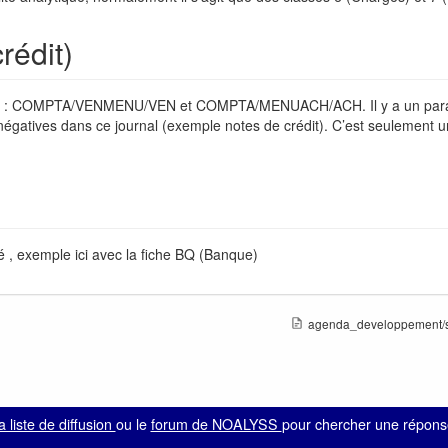
rédit)
 Achat : COMPTA/VENMENU/VEN et COMPTA/MENUACH/ACH. Il y a un par
rs négatives dans ce journal (exemple notes de crédit). C’est seulement
 , exemple ici avec la fiche BQ (Banque)
agenda_developpement/s
la liste de diffusion
ou le
forum de NOALYSS
pour chercher une réponse