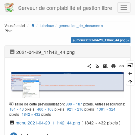
Serveur de comptabilité et gestion libre
Home
Vous êtes ici
tutoriaux
generation_de_documents
Piste
menu:2021-04-29_11h42_44.png
2021-04-29_11h42_44.png
Taille de cette prévisualisation:
800 × 187
pixels. Autres résolutions:
184 × 43
pixels
460 × 108
pixels
921 × 216
pixels
1381 × 324
pixels
1842 × 432
pixels
menu:2021-04-29_11h42_44.png
( 1842 × 432 pixels )