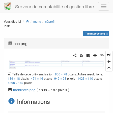
Serveur de comptabilité et gestion libre
Home
Vous êtes ici
menu
c0profl
Piste
menu:ccc.png
ccc.png
Taille de cette prévisualisation:
800 × 78
pixels. Autres résolutions:
189 × 18
pixels
474 × 46
pixels
949 × 93
pixels
1423 × 140
pixels
1898 × 187
pixels
menu:ccc.png
( 1898 × 187 pixels )
Informations