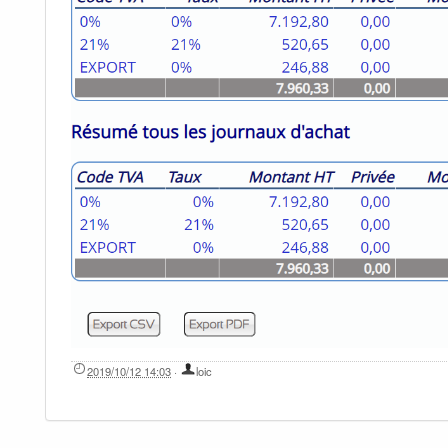
2019/10/12 14:03
·
loic