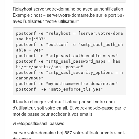
Relayhost server.votre-domaine.be avec authentification
Exemple : host = server.votre-domaine.be sur le port 587
avec l’utilisateur “votre-utilisateur”
postconf -e "relayhost = [server.votre-doma
ine.be]:587"

postconf -e "postconf -e "smtp_sasl_auth_en
able = yes"

postconf -e "smtp_sasl_auth_enable = yes"

postconf -e "smtp_sasl_password_maps = has
h:/etc/postfix/sasl_passwd"

postconf -e "smtp_sasl_security_options = n
oanonymous"

postconf -e "myhostname=votre-domaine.be"

postconf  -e "smtp_enforce_tls=yes"
Il faudra changer votre-utilisateur par soit votre nom
d’utilisateur, soit votre email. Et votre-mot-de-passe par le
mot de passe pour accèder à vos emails
vi /etc/postfix/sasl_passwd
[server.votre-domaine.be]:587 votre-utilisateur:votre-mot-
de-passe